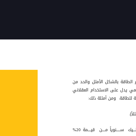
 الطاقة بالشكل الأمثل والحد من
مي يدل على الاستخدام العقلاني
للطاقة. ومن أمثلة ذلك:
ً).
- تبديل اللمبات العادية بلـمبات لـيد يمكن أن يـــوفر علــــيك ســــــنوياً مـــــن قيـــــمة 20%