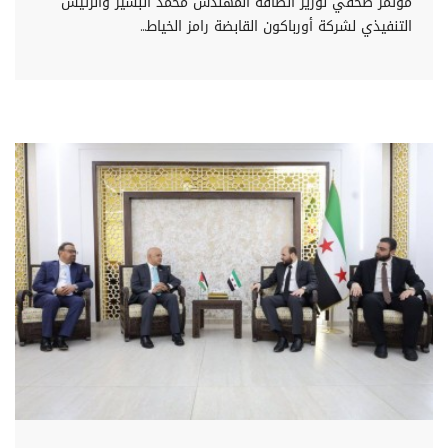
مؤتمر صحفي لوزير الطاقة المهندس محمد البشير والرئيس
التنفيذي لشركة أورباكون القابضة رامز الخياط...