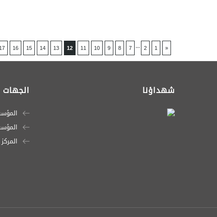
...
17
16
15
14
13
12
11
10
9
8
7
2
1
«
شهداؤنا
الجهات ا
المؤسس
المؤسسة
المركز