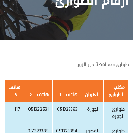
أرقام الطوارئ
طوارىء محافظة دير الزور
مكتب
هاتف
الطوارئ
العنوان
هاتف - 1
هاتف - 2
- 3
طوارئ
الجورة
051323383
051322531
117
الجورة
طوارئ
القصور
051323384
051323385